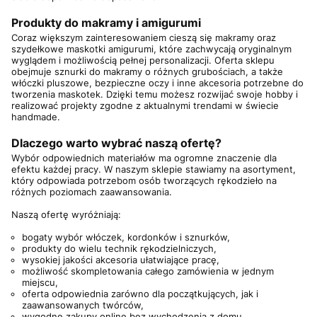
Produkty do makramy i amigurumi
Coraz większym zainteresowaniem cieszą się makramy oraz
szydełkowe maskotki amigurumi, które zachwycają oryginalnym
wyglądem i możliwością pełnej personalizacji. Oferta sklepu
obejmuje sznurki do makramy o różnych grubościach, a także
włóczki pluszowe, bezpieczne oczy i inne akcesoria potrzebne do
tworzenia maskotek. Dzięki temu możesz rozwijać swoje hobby i
realizować projekty zgodne z aktualnymi trendami w świecie
handmade.
Dlaczego warto wybrać naszą ofertę?
Wybór odpowiednich materiałów ma ogromne znaczenie dla
efektu każdej pracy. W naszym sklepie stawiamy na asortyment,
który odpowiada potrzebom osób tworzących rękodzieło na
różnych poziomach zaawansowania.
Naszą ofertę wyróżniają:
bogaty wybór włóczek, kordonków i sznurków,
produkty do wielu technik rękodzielniczych,
wysokiej jakości akcesoria ułatwiające pracę,
możliwość skompletowania całego zamówienia w jednym
miejscu,
oferta odpowiednia zarówno dla początkujących, jak i
zaawansowanych twórców,
wygodne zakupy online bez wychodzenia z domu.