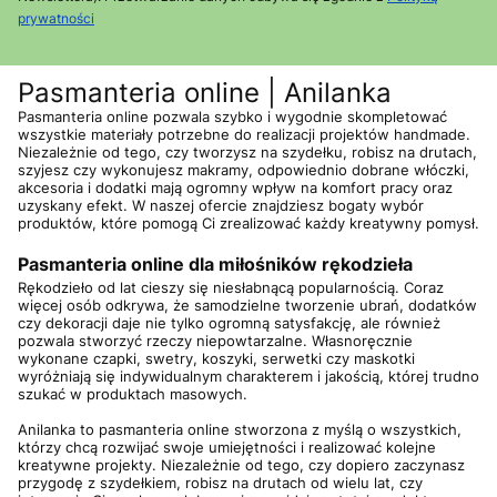
prywatności
Pasmanteria online | Anilanka
Pasmanteria online pozwala szybko i wygodnie skompletować
wszystkie materiały potrzebne do realizacji projektów handmade.
Niezależnie od tego, czy tworzysz na szydełku, robisz na drutach,
szyjesz czy wykonujesz makramy, odpowiednio dobrane włóczki,
akcesoria i dodatki mają ogromny wpływ na komfort pracy oraz
uzyskany efekt. W naszej ofercie znajdziesz bogaty wybór
produktów, które pomogą Ci zrealizować każdy kreatywny pomysł.
Pasmanteria online dla miłośników rękodzieła
Rękodzieło od lat cieszy się niesłabnącą popularnością. Coraz
więcej osób odkrywa, że samodzielne tworzenie ubrań, dodatków
czy dekoracji daje nie tylko ogromną satysfakcję, ale również
pozwala stworzyć rzeczy niepowtarzalne. Własnoręcznie
wykonane czapki, swetry, koszyki, serwetki czy maskotki
wyróżniają się indywidualnym charakterem i jakością, której trudno
szukać w produktach masowych.
Anilanka to pasmanteria online stworzona z myślą o wszystkich,
którzy chcą rozwijać swoje umiejętności i realizować kolejne
kreatywne projekty. Niezależnie od tego, czy dopiero zaczynasz
przygodę z szydełkiem, robisz na drutach od wielu lat, czy