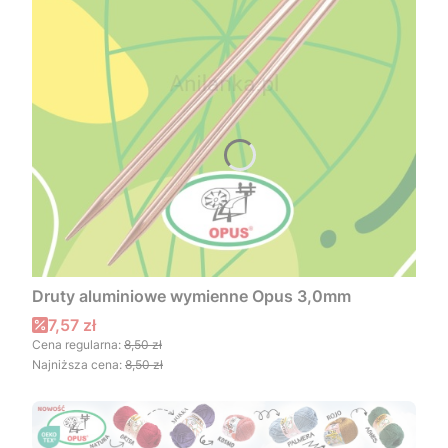
Druty aluminiowe wymienne Opus 3,0mm
Cena promocyjna
7,57 zł
Cena regularna:
8,50 zł
Najniższa cena:
8,50 zł