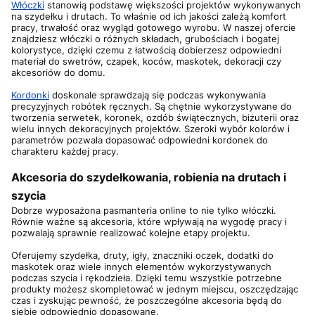
Włóczki
stanowią podstawę większości projektów wykonywanych
na szydełku i drutach. To właśnie od ich jakości zależą komfort
pracy, trwałość oraz wygląd gotowego wyrobu. W naszej ofercie
znajdziesz włóczki o różnych składach, grubościach i bogatej
kolorystyce, dzięki czemu z łatwością dobierzesz odpowiedni
materiał do swetrów, czapek, koców, maskotek, dekoracji czy
akcesoriów do domu.
Kordonki
doskonale sprawdzają się podczas wykonywania
precyzyjnych robótek ręcznych. Są chętnie wykorzystywane do
tworzenia serwetek, koronek, ozdób świątecznych, biżuterii oraz
wielu innych dekoracyjnych projektów. Szeroki wybór kolorów i
parametrów pozwala dopasować odpowiedni kordonek do
charakteru każdej pracy.
Akcesoria do szydełkowania, robienia na drutach i
szycia
Dobrze wyposażona pasmanteria online to nie tylko włóczki.
Równie ważne są akcesoria, które wpływają na wygodę pracy i
pozwalają sprawnie realizować kolejne etapy projektu.
Oferujemy szydełka, druty, igły, znaczniki oczek, dodatki do
maskotek oraz wiele innych elementów wykorzystywanych
podczas szycia i rękodzieła. Dzięki temu wszystkie potrzebne
produkty możesz skompletować w jednym miejscu, oszczędzając
czas i zyskując pewność, że poszczególne akcesoria będą do
siebie odpowiednio dopasowane.