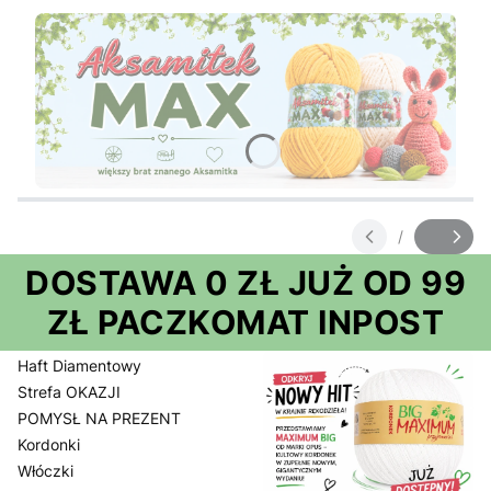
Naciśnij Enter lub spację, aby otworzyć stronę.
/
Slajd
z
DOSTAWA 0 ZŁ JUŻ OD 99
ZŁ PACZKOMAT INPOST
Haft Diamentowy
Strefa OKAZJI
POMYSŁ NA PREZENT
Kordonki
Włóczki