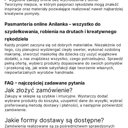
Tworzymy miejsce, w którym pasjonaci rękodzieła mogą znaleźć
inspiracje oraz materiały pozwalające realizować nawet najbardziej
kreatywne pomysły.
Pasmanteria online Anilanka – wszystko do
szydełkowania, robienia na drutach i kreatywnego
rękodzieła
Każdy projekt zaczyna się od dobrych materiałów. Niezależnie od
tego, czy planujesz wydziergać ciepły sweter, wykonać ozdobną
makramę, stworzyć maskotkę dla dziecka czy uszyć wyjątkowe
dodatki, u nas znajdziesz wszystko, czego potrzebujesz. Sprawdź
pełną ofertę, wybierz produkty dopasowane do swoich pomysłów
i przekonaj się, jak wiele satysfakcji daje tworzenie własnych,
niepowtarzalnych wyrobów handmade.
FAQ – najczęściej zadawane pytania
Jak złożyć zamówienie?
Zakupy w sklepie są szybkie i intuicyjne. Wystarczy dodać
wybrane produkty do koszyka, uzupełnić dane do wysyłki, wybrać
preferowaną metodę dostawy i płatności, a następnie potwierdzić
zamówienie.
Jakie formy dostawy są dostępne?
Zamówienia realizowane są za pośrednictwem sprawdzonych