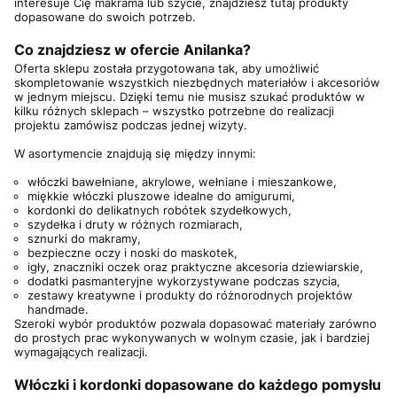
interesuje Cię makrama lub szycie, znajdziesz tutaj produkty
dopasowane do swoich potrzeb.
Co znajdziesz w ofercie Anilanka?
Oferta sklepu została przygotowana tak, aby umożliwić
skompletowanie wszystkich niezbędnych materiałów i akcesoriów
w jednym miejscu. Dzięki temu nie musisz szukać produktów w
kilku różnych sklepach – wszystko potrzebne do realizacji
projektu zamówisz podczas jednej wizyty.
W asortymencie znajdują się między innymi:
włóczki bawełniane, akrylowe, wełniane i mieszankowe,
miękkie włóczki pluszowe idealne do amigurumi,
kordonki do delikatnych robótek szydełkowych,
szydełka i druty w różnych rozmiarach,
sznurki do makramy,
bezpieczne oczy i noski do maskotek,
igły, znaczniki oczek oraz praktyczne akcesoria dziewiarskie,
dodatki pasmanteryjne wykorzystywane podczas szycia,
zestawy kreatywne i produkty do różnorodnych projektów
handmade.
Szeroki wybór produktów pozwala dopasować materiały zarówno
do prostych prac wykonywanych w wolnym czasie, jak i bardziej
wymagających realizacji.
Włóczki i kordonki dopasowane do każdego pomysłu