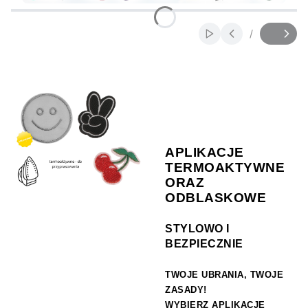
Naciśnij Enter lub spację, aby otworzyć stronę.
Naciśnij Enter lub spację, aby otworzyć stronę.
/
Włącz automatyczne
Slajd
z
APLIKACJE
TERMOAKTYWNE
ORAZ
ODBLASKOWE
STYLOWO I
BEZPIECZNIE
TWOJE UBRANIA, TWOJE
ZASADY!
WYBIERZ
APLIKACJE