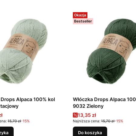
Okazja
Bestseller
Drops Alpaca 100% kol
Włóczka Drops Alpaca 100% 
stacjowy
9032 Zielony
promocyjna
Cena promocyjna
zł
13,35 zł
ena:
15,70 zł
-15%
Najniższa cena:
15,70 zł
-15%
zyka
Do koszyka