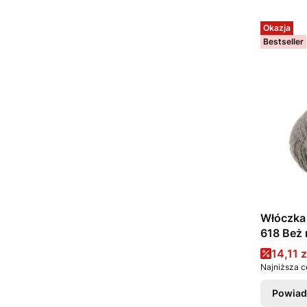
Okazja
Bestseller
Włóczka 
618 Beż 
Cena 
14,11 z
Najniższa c
Powiad