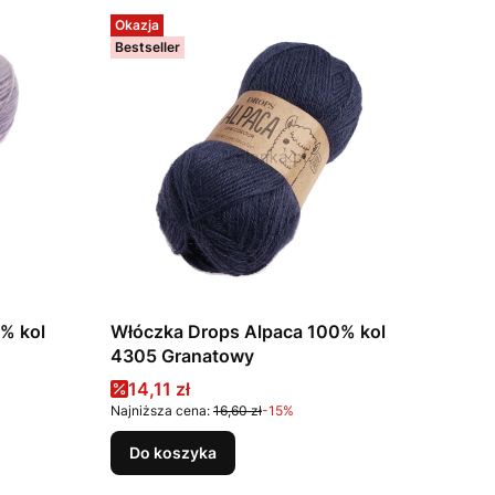
Okazja
Bestseller
kol
Włóczka Drops Alpaca 100% kol
4305 Granatowy
Cena promocyjna
14,11 zł
Najniższa cena:
16,60 zł
-15%
Do koszyka