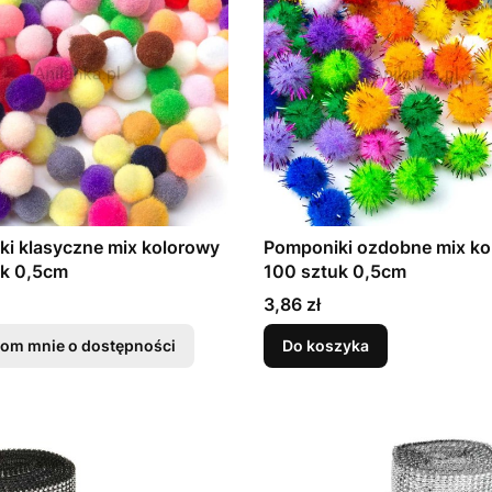
i klasyczne mix kolorowy
Pomponiki ozdobne mix ko
uk 0,5cm
100 sztuk 0,5cm
Cena
3,86 zł
om mnie o dostępności
Do koszyka