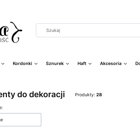
Kordonki
Sznurek
Haft
Akcesoria
D
nty do dekoracji
Produkty:
28
 produktów
e:
ne