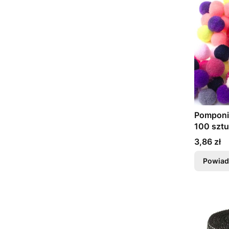
Pomponik
100 szt
Cena
3,86 zł
Powiad