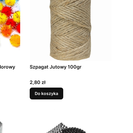
lorowy
Szpagat Jutowy 100gr
Cena
2,80 zł
Do koszyka