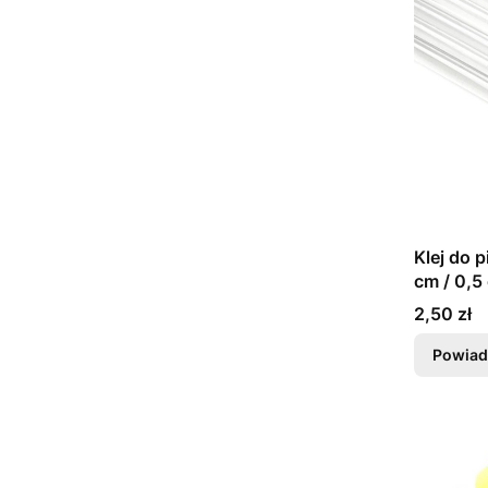
Klej do p
cm / 0,5
Cena
2,50 zł
Powiad