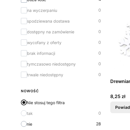
0
na wyczerpaniu
0
spodziewana dostawa
0
dostępny na zamówienie
0
wycofany z oferty
0
brak informacji
0
tymczasowo niedostępny
0
trwale niedostępny
Drewnian
NOWOŚĆ
Cena
8,25 zł
Nie stosuj tego filtra
Powiad
0
tak
28
nie