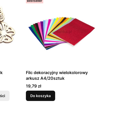
Bestseller
uk
Filc dekoracyjny wielokolorowy
arkusz A4/20sztuk
Cena
19,79 zł
ści
Do koszyka