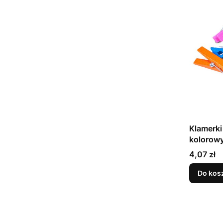
Klamerki
kolorowy
Cena
4,07 zł
Do kos