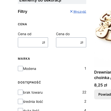
Filtry
Wyczyść
CENA
Cena od
Cena do
zł
zł
MARKA
Marka
1
Modena
Drewnian
choinka 
DOSTĘPNOŚĆ
Cena
8,25 zł
Dostępność
22
brak towaru
Powiad
2
średnia ilość
4
duża ilość