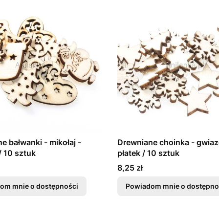
e bałwanki - mikołaj -
Drewniane choinka - gwiaz
/ 10 sztuk
płatek / 10 sztuk
Cena
8,25 zł
om mnie o dostępności
Powiadom mnie o dostępno