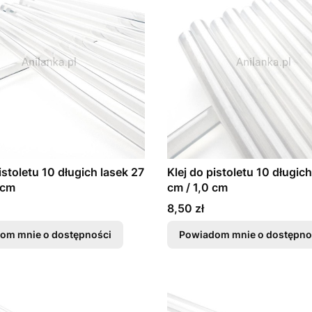
istoletu 10 długich lasek 27
Klej do pistoletu 10 długic
 cm
cm / 1,0 cm
Cena
8,50 zł
om mnie o dostępności
Powiadom mnie o dostępno