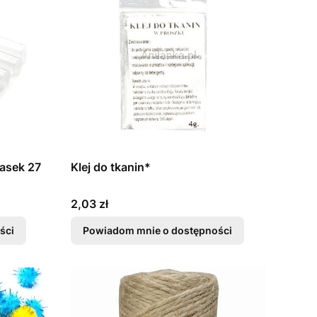
lasek 27
Klej do tkanin*
Cena
2,03 zł
ści
Powiadom mnie o dostępności