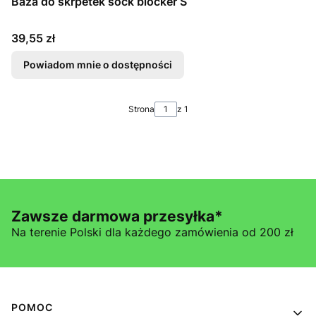
Baza do skrpetek sock blocker S
Cena
39,55 zł
Powiadom mnie o dostępności
Strona
z 1
Zawsze darmowa przesyłka*
Na terenie Polski dla każdego zamówienia od 200 zł
Linki w stopce
POMOC