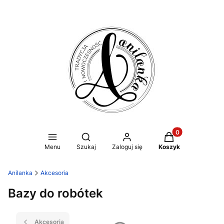
Produkty w koszy
Otwórz wyszukiwarkę
Menu
Szukaj
Zaloguj się
Koszyk
Anilanka
Akcesoria
Bazy do robótek
Akcesoria