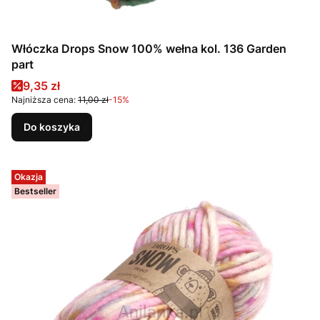
Włóczka Drops Snow 100% wełna kol. 136 Garden
part
Cena promocyjna
9,35 zł
Najniższa cena:
11,00 zł
-15%
Do koszyka
Okazja
Bestseller