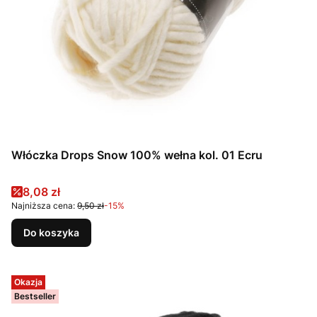
Włóczka Drops Snow 100% wełna kol. 01 Ecru
Cena promocyjna
8,08 zł
Najniższa cena:
9,50 zł
-15%
Do koszyka
Okazja
Bestseller