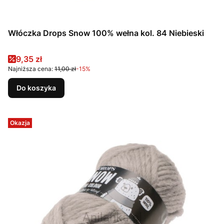
Włóczka Drops Snow 100% wełna kol. 84 Niebieski
Cena promocyjna
9,35 zł
Najniższa cena:
11,00 zł
-15%
Do koszyka
Okazja