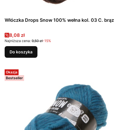
Włóczka Drops Snow 100% wełna kol. 03 C. brąz
Cena promocyjna
8,08 zł
Najniższa cena:
9,50 zł
-15%
Do koszyka
Okazja
Bestseller