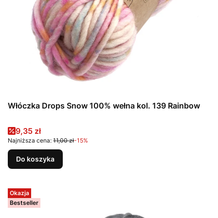
Włóczka Drops Snow 100% wełna kol. 139 Rainbow
Cena promocyjna
9,35 zł
Najniższa cena:
11,00 zł
-15%
Do koszyka
Okazja
Bestseller