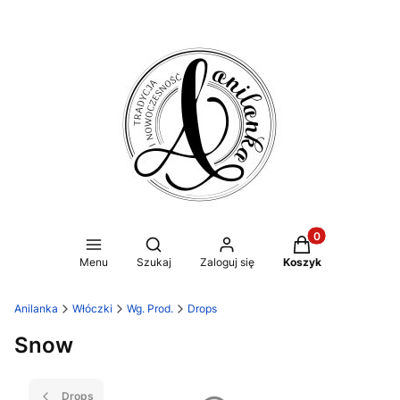
Produkty w koszy
Otwórz wyszukiwarkę
Menu
Szukaj
Zaloguj się
Koszyk
Anilanka
Włóczki
Wg. Prod.
Drops
Snow
Drops