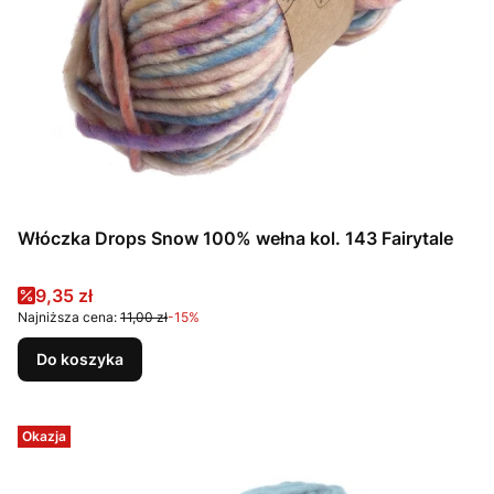
Włóczka Drops Snow 100% wełna kol. 143 Fairytale
Cena promocyjna
9,35 zł
Najniższa cena:
11,00 zł
-15%
Do koszyka
Okazja