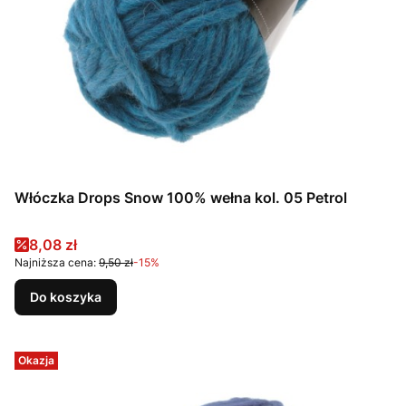
Włóczka Drops Snow 100% wełna kol. 05 Petrol
Cena promocyjna
8,08 zł
Najniższa cena:
9,50 zł
-15%
Do koszyka
Okazja