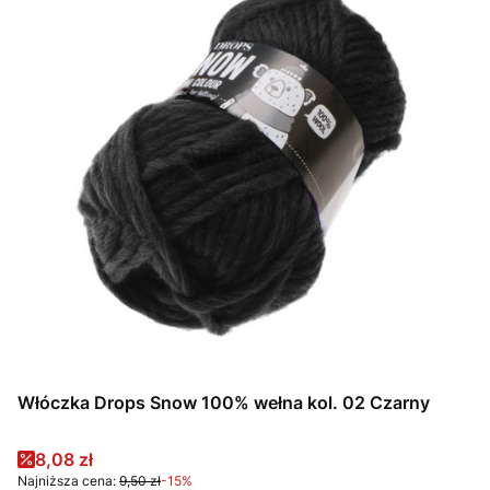
Włóczka Drops Snow 100% wełna kol. 02 Czarny
Cena promocyjna
8,08 zł
Najniższa cena:
9,50 zł
-15%