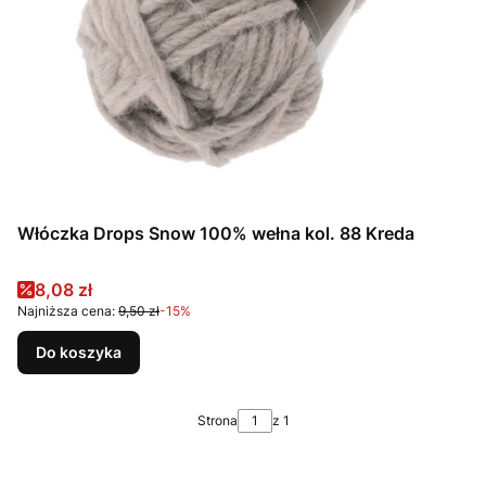
Włóczka Drops Snow 100% wełna kol. 88 Kreda
Cena promocyjna
8,08 zł
Najniższa cena:
9,50 zł
-15%
Do koszyka
Strona
z 1