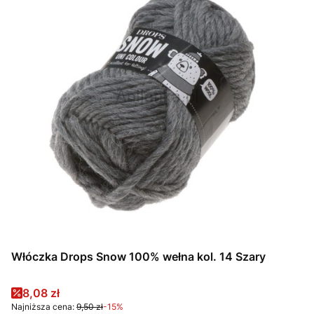
Włóczka Drops Snow 100% wełna kol. 14 Szary
Cena promocyjna
8,08 zł
Najniższa cena:
9,50 zł
-15%