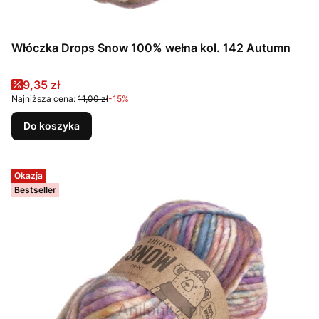
Włóczka Drops Snow 100% wełna kol. 142 Autumn
Cena promocyjna
9,35 zł
Najniższa cena:
11,00 zł
-15%
Do koszyka
Okazja
Bestseller