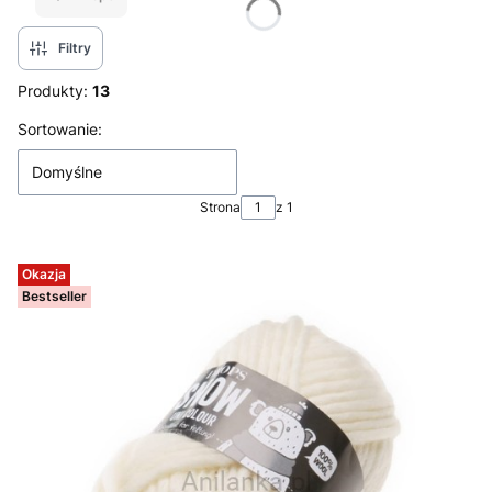
Filtry
Produkty:
13
Lista produktów
Sortowanie:
Domyślne
Strona
z 1
Okazja
Bestseller