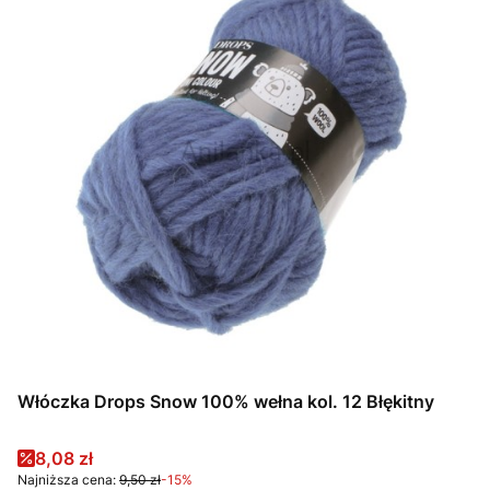
Włóczka Drops Snow 100% wełna kol. 12 Błękitny
Cena promocyjna
8,08 zł
Najniższa cena:
9,50 zł
-15%