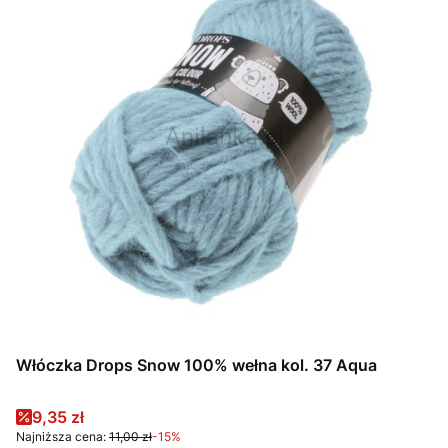
Włóczka Drops Snow 100% wełna kol. 37 Aqua
Cena promocyjna
9,35 zł
Najniższa cena:
11,00 zł
-15%