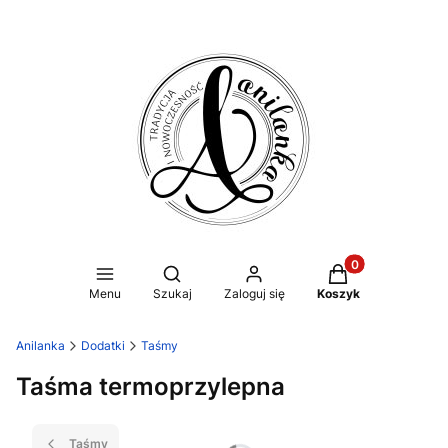
Produkty w koszy
Otwórz wyszukiwarkę
Menu
Szukaj
Zaloguj się
Koszyk
Anilanka
Dodatki
Taśmy
Taśma termoprzylepna
Taśmy