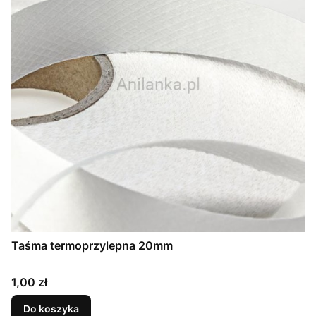
Taśma termoprzylepna 20mm
Cena
1,00 zł
Do koszyka