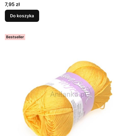
Cena
7,95 zł
Do koszyka
Bestseller