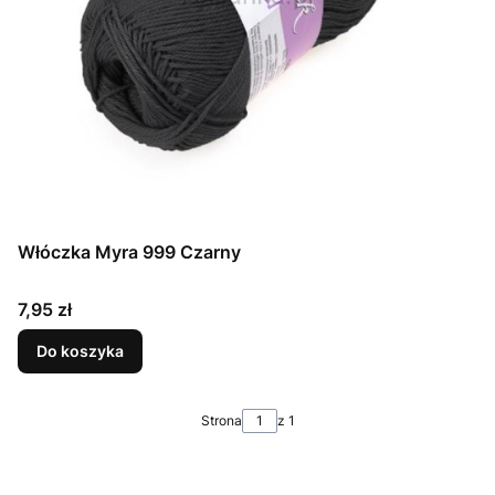
Włóczka Myra 999 Czarny
Cena
7,95 zł
Do koszyka
Strona
z 1