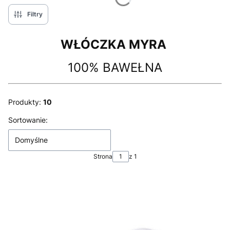
Filtry
WŁÓCZKA MYRA
100% BAWEŁNA
Produkty:
10
Lista produktów
Sortowanie:
Domyślne
Strona
z 1