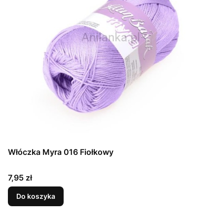
Włóczka Myra 016 Fiołkowy
Cena
7,95 zł
Do koszyka