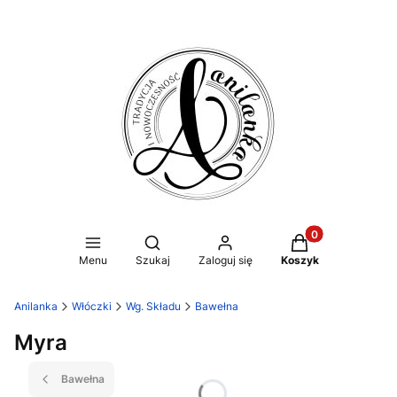
Produkty w koszy
Otwórz wyszukiwarkę
Menu
Szukaj
Zaloguj się
Koszyk
Anilanka
Włóczki
Wg. Składu
Bawełna
Myra
Bawełna