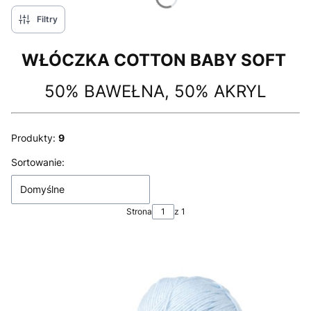
Filtry
WŁÓCZKA COTTON BABY SOFT
50% BAWEŁNA, 50% AKRYL
Produkty:
9
Lista produktów
Sortowanie:
Domyślne
Strona
z 1