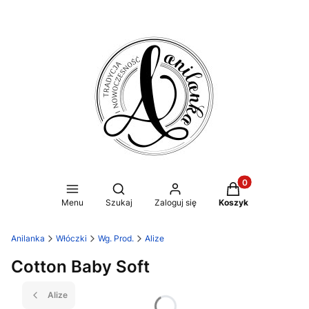
Produkty w koszy
Otwórz wyszukiwarkę
Menu
Szukaj
Zaloguj się
Koszyk
Anilanka
Włóczki
Wg. Prod.
Alize
Cotton Baby Soft
Alize