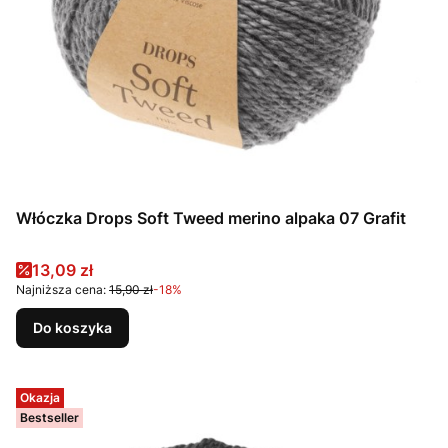
Włóczka Drops Soft Tweed merino alpaka 07 Grafit
Cena promocyjna
13,09 zł
Najniższa cena:
15,90 zł
-18%
Do koszyka
Okazja
Bestseller