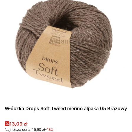
Włóczka Drops Soft Tweed merino alpaka 05 Brązowy
Cena promocyjna
13,09 zł
Najniższa cena:
15,90 zł
-18%