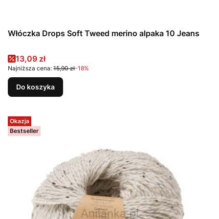
Włóczka Drops Soft Tweed merino alpaka 10 Jeans
Cena promocyjna
13,09 zł
Najniższa cena:
15,90 zł
-18%
Do koszyka
Okazja
Bestseller