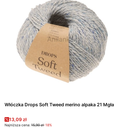
Włóczka Drops Soft Tweed merino alpaka 21 Mgła
Cena promocyjna
13,09 zł
Najniższa cena:
15,90 zł
-18%