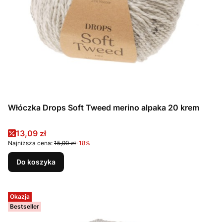
Włóczka Drops Soft Tweed merino alpaka 20 krem
Cena promocyjna
13,09 zł
Najniższa cena:
15,90 zł
-18%
Do koszyka
Okazja
Bestseller