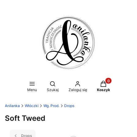
Produkty w koszy
Otwórz wyszukiwarkę
Menu
Szukaj
Zaloguj się
Koszyk
Anilanka
Włóczki
Wg. Prod.
Drops
Soft Tweed
Drops