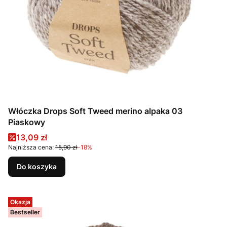
Włóczka Drops Soft Tweed merino alpaka 03
Piaskowy
Cena promocyjna
13,09 zł
Najniższa cena:
15,90 zł
-18%
Do koszyka
Okazja
Bestseller