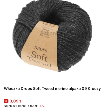
Włóczka Drops Soft Tweed merino alpaka 09 Kruczy
Cena promocyjna
13,09 zł
Najniższa cena:
15,90 zł
-18%