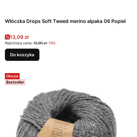
Włóczka Drops Soft Tweed merino alpaka 06 Popiel
Cena promocyjna
13,09 zł
Najniższa cena:
15,90 zł
-18%
Do koszyka
Okazja
Bestseller