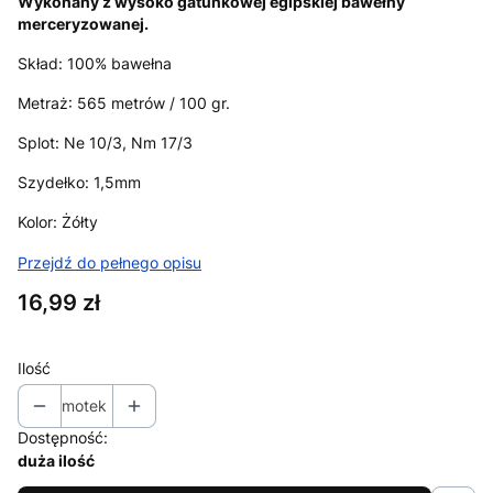
Wykonany z wysoko gatunkowej egipskiej bawełny
merceryzowanej.
Skład: 100% bawełna
Metraż: 565 metrów / 100 gr.
Splot: Ne 10/3, Nm 17/3
Szydełko: 1,5mm
Kolor: Żółty
Przejdź do pełnego opisu
Cena
16,99 zł
Ilość
motek
Dostępność:
duża ilość