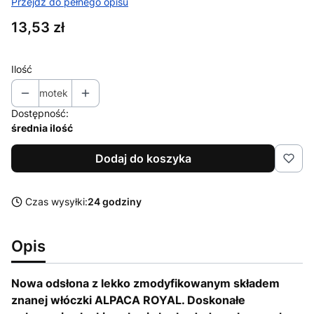
Przejdź do pełnego opisu
Cena
13,53 zł
Ilość
motek
Dostępność:
średnia ilość
Dodaj do koszyka
Czas wysyłki:
24 godziny
Opis
Nowa odsłona z lekko zmodyfikowanym składem
znanej włóczki ALPACA ROYAL. Doskonałe