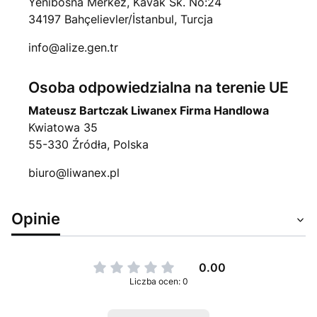
Yenibosna Merkez, Kavak Sk. No:24
34197 Bahçelievler/İstanbul, Turcja
info@alize.gen.tr
Osoba odpowiedzialna na terenie UE
Mateusz Bartczak Liwanex Firma Handlowa
Kwiatowa 35
55-330 Źródła, Polska
biuro@liwanex.pl
Opinie
0.00
Liczba ocen: 0