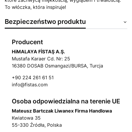
które zachwycą miękkością, wyglądem i trwałością.
To włóczka, która inspiruje!
Bezpieczeństwo produktu
Producent
HiMALAYA FİSTAŞ A.Ş.
Mustafa Karaer Cd. Nr: 25
16380 DOSAB Osmangazi/BURSA, Turcja
+90 224 261 61 51
info@fistas.com
Osoba odpowiedzialna na terenie UE
Mateusz Bartczak Liwanex Firma Handlowa
Kwiatowa 35
55-330 Źródła, Polska