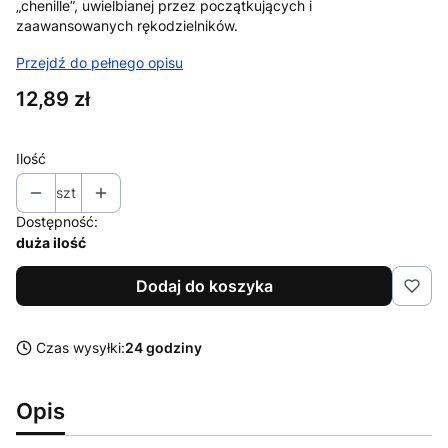
„chenille”, uwielbianej przez początkujących i
zaawansowanych rękodzielników.
Przejdź do pełnego opisu
Cena
12,89 zł
Ilość
szt
Dostępność:
duża ilość
Dodaj do koszyka
Czas wysyłki:
24 godziny
Opis